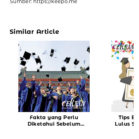
Sumber:
https://keepo.me
Similar Article
Fakta yang Perlu
Tips Be
Diketahui Sebelum
Lulus Se
Kuliah ke Cina