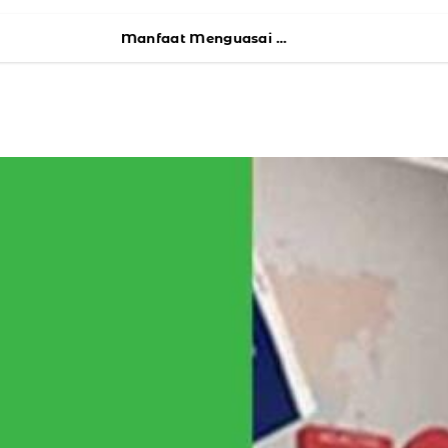
Manfaat Menguasai Bahasa Mandarin Sebelum Kuliah di China