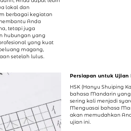
rin, Anda dapat lebih
a lokal dan
lam berbagai kegiatan
a membantu Anda
a, tetapi juga
n hubungan yang
rofesional yang kuat
peluang magang,
aan setelah lulus.
Persiapan untuk Ujian
HSK (Hanyu Shuiping K
bahasa Mandarin yang d
sering kali menjadi syar
Menguasai bahasa Man
akan memudahkan Anda
ujian ini.