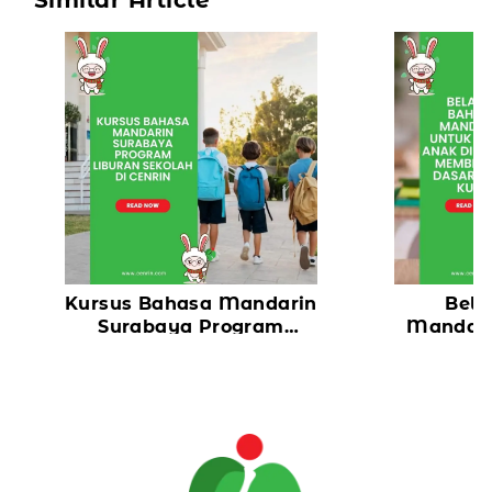
Kursus Bahasa Mandarin
Bela
Surabaya Program
Mandari
Liburan Sekolah di
Anak
Cenrin
Membent