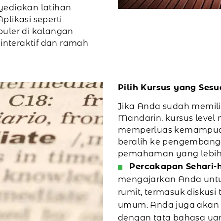
yediakan latihan
plikasi seperti
puler di kalangan
nteraktif dan ramah
Pilih Kursus yang Ses
Jika Anda sudah memil
Mandarin, kursus lev
memperluas kemampuan 
beralih ke pengembang
pemahaman yang lebih 
Percakapan Sehari-h
mengajarkan Anda unt
rumit, termasuk diskusi 
umum. Anda juga akan 
dengan tata bahasa yan