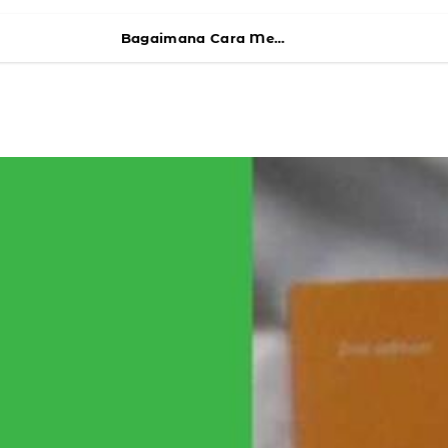
Bagaimana Cara Memilih Kursus Bahasa Mandarin Berdasarkan Level Anda?