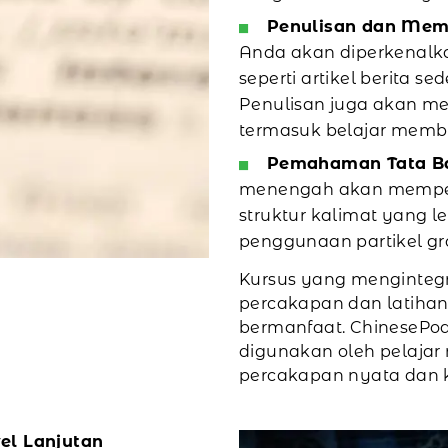
Penulisan dan Memb
Anda akan diperkenalka
seperti artikel berita se
Penulisan juga akan men
termasuk belajar memb
Pemahaman Tata Ba
menengah akan mempe
struktur kalimat yang le
penggunaan partikel gra
Kursus yang mengintegr
percakapan dan latiha
bermanfaat. ChinesePod
digunakan oleh pelaja
percakapan nyata dan ko
el Lanjutan