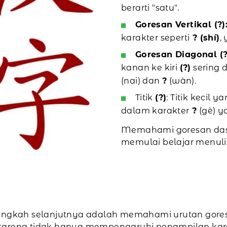
berarti "satu".
Goresan Vertikal (?)
karakter seperti
? (shí)
,
Goresan Diagonal (?,
kanan ke kiri
(?)
sering 
(nai) dan
?
(wàn).
Titik
(?)
: Titik kecil 
dalam karakter
?
(gè) ya
Memahami goresan dasa
memulai belajar menuli
langkah selanjutnya adalah memahami urutan gore
 karena tidak hanya mempengaruhi penampilan kar