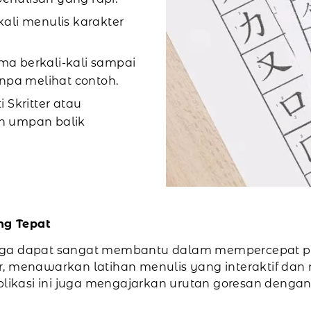
ali menulis karakter
a berkali-kali sampai
pa melihat contoh.
 Skritter atau
n umpan balik
ng Tepat
r juga dapat sangat membantu dalam mempercepat pr
oDeer, menawarkan latihan menulis yang interaktif 
-aplikasi ini juga mengajarkan urutan goresan den