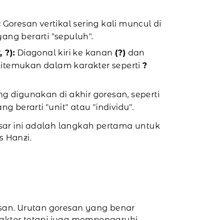
:
Goresan vertikal sering kali muncul di
 yang berarti "sepuluh".
 ?):
Diagonal kiri ke kanan
(?)
dan
ditemukan dalam karakter seperti
?
yang digunakan di akhir goresan, seperti
ng berarti "unit" atau "individu".
r ini adalah langkah pertama untuk
s Hanzi.
san. Urutan goresan yang benar
akter tetapi juga mempengaruhi