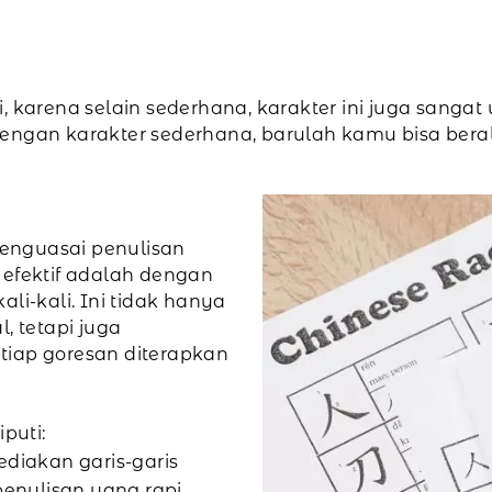
i, karena selain sederhana, karakter ini juga sa
engan karakter sederhana, barulah kamu bisa beral
enguasai penulisan
 efektif adalah dengan
li-kali. Ini tidak hanya
 tetapi juga
ap goresan diterapkan
puti:
iakan garis-garis
nulisan yang rapi.