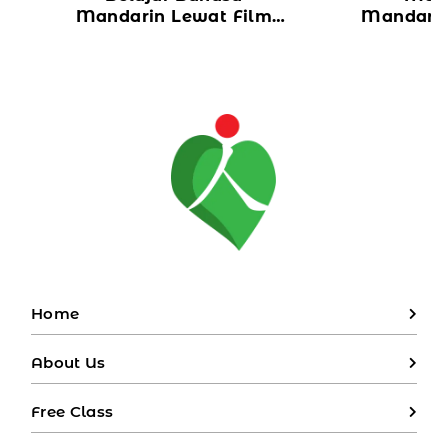
Mandarin Lewat Film
Mandarin
dan Drama China, Cara
Tidak 
Asyik Tingkatkan Skill
un
Bahasa
Home
About Us
Free Class