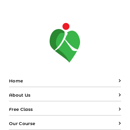
Tahun, Birthday
Mand
Mandarin Song Zhu Ni
Shengri Kuai Le
Home
About Us
Free Class
Our Course