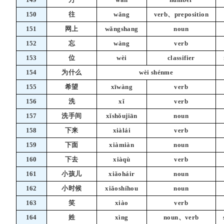
150
往
wǎng
verb、preposition
151
网上
wǎngshang
noun
152
忘
wàng
verb
153
位
wèi
classifier
154
为什么
wèi shénme
155
希望
xīwàng
verb
156
洗
xǐ
verb
157
洗手间
xǐshǒujiān
noun
158
下来
xiàlái
verb
159
下面
xiàmiàn
noun
160
下去
xiàqù
verb
161
小孩儿
xiǎoháir
noun
162
小时候
xiǎoshíhou
noun
163
笑
xiào
verb
164
姓
xìng
noun、verb