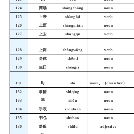
124
商场
shāngchǎng
noun
125
上来
shànglái
verb
126
上面
shàngmiàn
noun
127
上去
shàngqù
verb
128
上网
shàngwǎng
verb
129
身体
shēntǐ
noun
130
生日
shēngrì
noun
131
时
shí
noun、（classifier）
132
事情
shìqing
noun
133
手
shǒu
noun
134
手表
shǒubiǎo
noun
135
书包
shūbāo
noun
136
舒服
shūfu
adjective