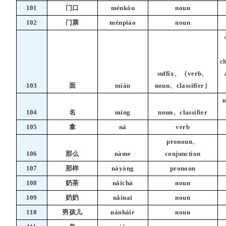
101
门口
ménkǒu
noun
102
门票
ménpiào
noun
ch
suffix、（verb、
103
面
miàn
noun、classifier）
n
104
名
míng
noun、classifier
105
拿
ná
verb
pronoun、
106
那么
nàme
conjunction
107
那样
nàyàng
pronoun
108
奶茶
nǎichá
noun
109
奶奶
nǎinai
noun
110
男孩儿
nánháir
noun