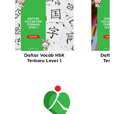
Daftar Vocab HSK
Dafta
Terbaru Level 1
Terb