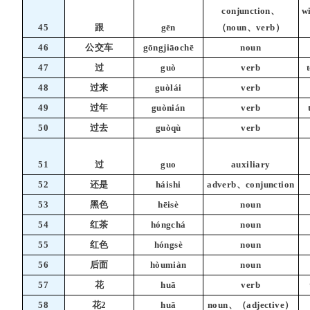
conjunction、
wi
45
跟
gēn
（noun、verb）
46
公交车
gōngjiāochē
noun
47
过
guò
verb
48
过来
guòlái
verb
49
过年
guònián
verb
50
过去
guòqù
verb
51
过
guo
auxiliary
52
还是
háishi
adverb、conjunction
53
黑色
hēisè
noun
54
红茶
hóngchá
noun
55
红色
hóngsè
noun
56
后面
hòumiàn
noun
57
花
huā
verb
58
花2
huā
noun、（adjective）