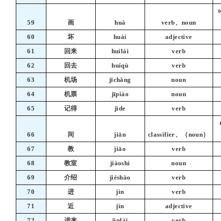
t
59
画
huà
verb、noun
60
坏
huài
adjective
61
回来
huílái
verb
62
回去
huíqù
verb
63
机场
jīchǎng
noun
64
机票
jīpiào
noun
65
记得
jìde
verb
66
间
jiān
classifier、（noun）
67
教
jiāo
verb
68
教室
jiàoshì
noun
69
介绍
jièshào
verb
70
进
jìn
verb
71
近
jìn
adjective
72
进来
jìnlái
verb