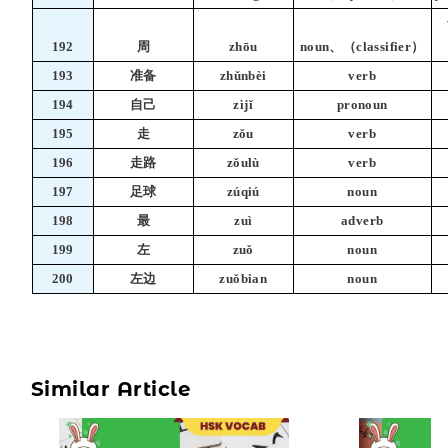
192
周
zhōu
noun、（classifier）
193
准备
zhǔnbèi
verb
194
自己
zìjǐ
pronoun
195
走
zǒu
verb
196
走路
zǒulù
verb
197
足球
zúqiú
noun
198
最
zuì
adverb
199
左
zuǒ
noun
200
左边
zuǒbian
noun
Similar Article