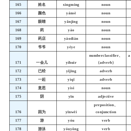
165
姓名
xìngmíng
noun
166
颜色
yánsè
noun
167
眼睛
yǎnjing
noun
168
药
yào
noun
169
药店
yàodiàn
noun
170
爷爷
yéye
noun
numberclassifier、
a
171
一会儿
yíhuìr
（adverb）
172
已经
yǐjīng
adverb
173
一起
yìqǐ
adverb
174
意思
yìsi
noun
175
阴
yīn
adjective
preposition、
176
因为
yīnwèi
conjunction
177
游
yóu
verb
178
游泳
yóuyǒng
verb