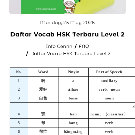
Monday, 25 May 2026
Daftar Vocab HSK Terbaru Level 2
Info Cenrin
FAQ
Daftar Vocab HSK Terbaru Level 2
No.
Word
Pinyin
Part of Speech
1
啊
a
auxiliary
2
爱好
àihào
verb、noun
3
白色
báisè
noun
c
4
班
bān
noun、（classifier）
5
帮
bāng
verb
6
帮忙
bāngmáng
verb