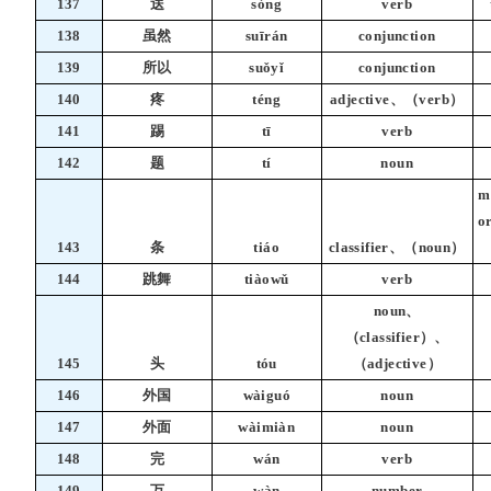
137
送
sòng
verb
138
虽然
suīrán
conjunction
139
所以
suǒyǐ
conjunction
140
疼
téng
adjective、（verb）
141
踢
tī
verb
142
题
tí
noun
m
or
143
条
tiáo
classifier、（noun）
144
跳舞
tiàowǔ
verb
noun、
（classifier）、
145
头
tóu
（adjective）
146
外国
wàiguó
noun
147
外面
wàimiàn
noun
148
完
wán
verb
149
万
wàn
number