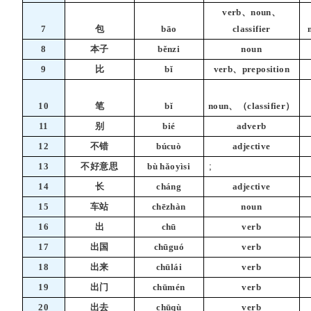
verb、noun、
7
包
bāo
classifier
8
本子
běnzi
noun
9
比
bǐ
verb、preposition
10
笔
bǐ
noun、（classifier）
11
别
bié
adverb
12
不错
búcuò
adjective
13
不好意思
bù hǎoyìsi
;
14
长
cháng
adjective
15
车站
chēzhàn
noun
16
出
chū
verb
17
出国
chūguó
verb
18
出来
chūlái
verb
19
出门
chūmén
verb
20
出去
chūqù
verb