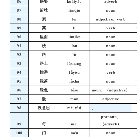
86
快要
kuàiyào
adverb
87
篮球
lánqiú
noun
88
累
lèi
adjective、verb
89
离
lí
verb
90
里面
lǐmiàn
noun
91
楼
lóu
noun
92
路
lù
noun
93
路上
lùshang
noun
94
旅游
lǚyóu
verb
95
绿茶
lǜchá
noun
96
绿色
lǜsè
noun、（adjective）
97
慢
màn
adjective
98
没意思
méi yìsi
;
pronoun、
99
每
měi
（adverb）
100
门
mén
noun