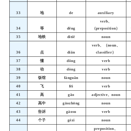
33
地
de
auxiliary
verb、
34
等
děng
（preposition）
35
地铁
dìtiě
noun
verb、（noun、
36
点
diǎn
classifier）
37
懂
dǒng
verb
38
动
dòng
verb
39
饭馆
fànguǎn
noun
40
飞
fēi
verb
41
高
gāo
adjective、noun
42
高中
gāozhōng
noun
43
告诉
gàosu
verb
44
个子
gèzi
noun
preposition、