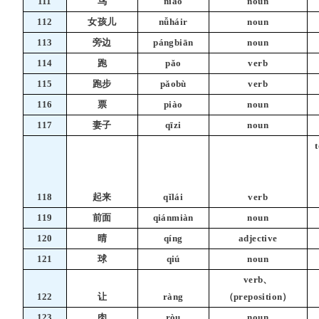
111
鸟
niǎo
noun
112
女孩儿
nǚháir
noun
113
旁边
pángbiān
noun
114
跑
pǎo
verb
115
跑步
pǎobù
verb
116
票
piào
noun
117
妻子
qīzi
noun
t
118
起来
qǐlái
verb
119
前面
qiánmiàn
noun
120
晴
qíng
adjective
121
球
qiú
noun
verb、
122
让
ràng
（preposition）
123
肉
ròu
noun