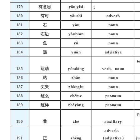
179
有意思
yǒu yìsi
;
180
有时
yǒushí
adverb
181
右
yòu
noun
182
右边
yòubian
noun
183
鱼
yú
noun
184
远
yuǎn
adjective
t
185
运动
yùndòng
verb、noun
186
站
zhàn
noun
187
丈夫
zhàngfu
noun
188
这么
zhème
pronoun
189
这样
zhèyàng
pronoun
p
190
着
zhe
auxiliary
adverb、
191
正
zhèng
（adjective）
ju