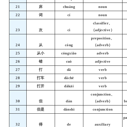
21
床
chuáng
noun
22
词
cí
noun
classifier、
23
次
cì
（adjective）
preposition、
24
从
cóng
（adverb）
25
从小
cóngxiǎo
adverb
26
错
cuò
adjective
27
打
dǎ
verb
28
打车
dǎchē
verb
29
打开
dǎkāi
verb
conjunction、
30
但
dàn
（adverb）
b
31
但是
dànshì
conjunction
pa
32
得
de
auxiliary