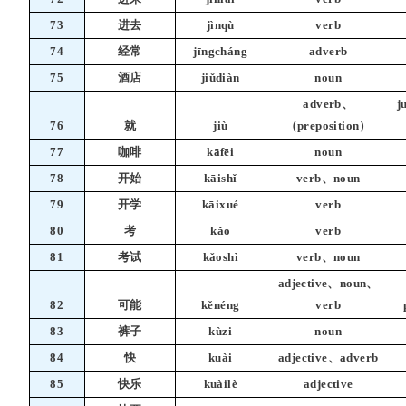
73
进去
jìnqù
verb
74
经常
jīngcháng
adverb
75
酒店
jiǔdiàn
noun
adverb、
j
76
就
jiù
（preposition）
77
咖啡
kāfēi
noun
78
开始
kāishǐ
verb、noun
79
开学
kāixué
verb
80
考
kǎo
verb
81
考试
kǎoshì
verb、noun
adjective、noun、
82
可能
kěnéng
verb
83
裤子
kùzi
noun
84
快
kuài
adjective、adverb
85
快乐
kuàilè
adjective