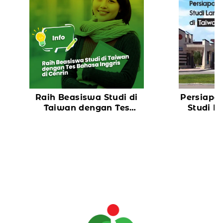
Raih Beasiswa Studi di
Persiapa
Taiwan dengan Tes
Studi La
Bahasa Inggris di Cenrin