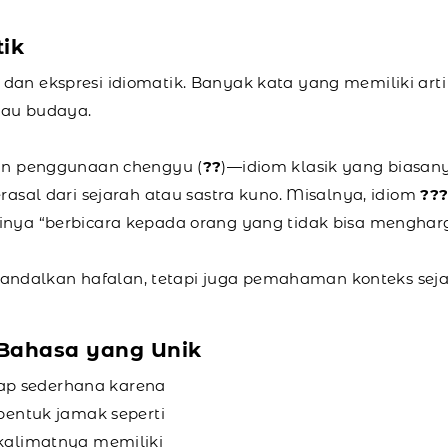
tik
 dan ekspresi idiomatik. Banyak kata yang memiliki a
atau budaya.
gan penggunaan chengyu (
??
)—idiom klasik yang biasany
l dari sejarah atau sastra kuno. Misalnya, idiom
??
tinya “berbicara kepada orang yang tidak bisa mengha
ndalkan hafalan, tetapi juga pemahaman konteks sej
 Bahasa yang Unik
ap sederhana karena
 bentuk jamak seperti
 kalimatnya memiliki