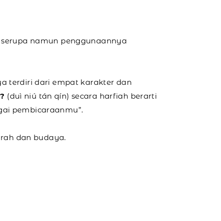
rti serupa namun penggunaannya
a terdiri dari empat karakter dan
??
(duì niú tán qín) secara harfiah berarti
rgai pembicaraanmu”.
arah dan budaya.