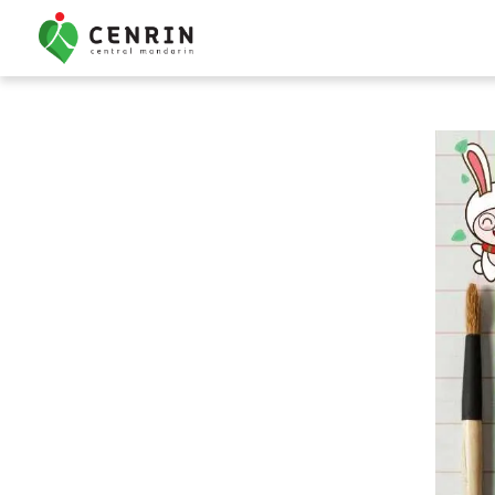
Kursus Mandarin Ana
Bimbel Mandarin Anak
Percakapan Dasar
Semua Kursus