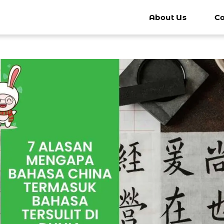
About Us
Co
k - Anak
Kursus Mandarin Remaja
Kursus 
Bimbel Mandarin Remaja
Kursus Ma
Percakapan Mandarin Sehari-hari
Percakapa
Persiapan Ke China
Persiapan