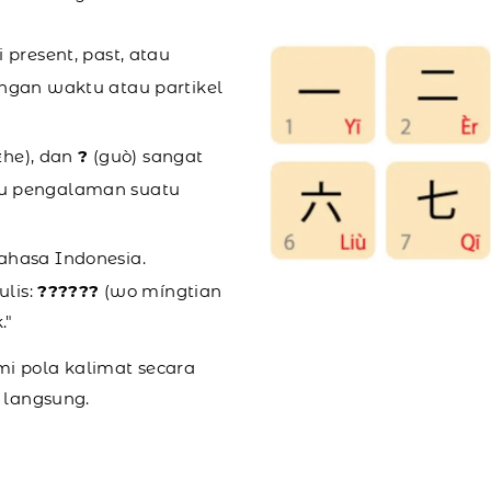
 present, past, atau
ngan waktu atau partikel
zhe), dan
?
(guò) sangat
u pengalaman suatu
ahasa Indonesia.
ulis:
??????
(wo míngtian
."
i pola kalimat secara
 langsung.