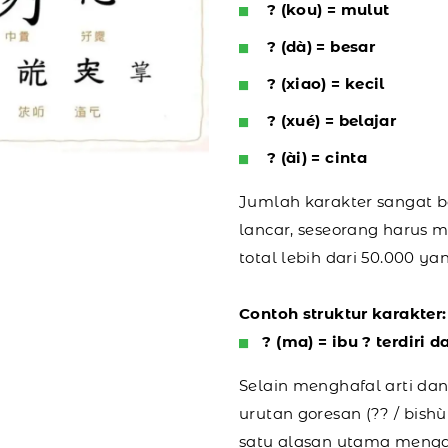
? (kou) = mulut
? (dà) = besar
? (xiao) = kecil
? (xué) = belajar
? (ài) = cinta
Jumlah karakter sangat
lancar, seseorang harus m
total lebih dari 50.000 yan
Contoh struktur karakter:
? (ma) = ibu ? terdiri 
Selain menghafal arti da
urutan goresan (?? / bishù
satu alasan utama menga