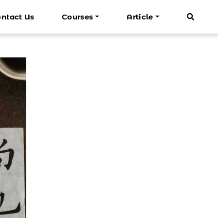
ntact Us
Courses
Article
Mandarin Dewasa
Info Cenrin
Lagu Mandarin Anak
ndarin Bisnis Basic
n Basic
Belajar Mandarin Dasar
 Liburan
Belajar Mandarin Bisnis