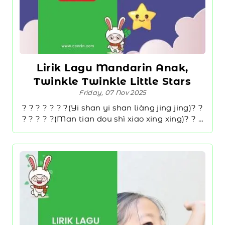
Lirik Lagu Mandarin Anak,
Twinkle Twinkle Little Stars
Friday, 07 Nov 2025
? ? ? ? ? ? ?(Yi shan yi shan liàng jing jing)? ?
? ? ? ? ?(Man tian dou shì xiao xing xing)? ? ?
? ? ? ?(Guà zài tian kong fàng guang míng)? ?
? ? ? ? ?(Hao xiàng qian wàn xiao yan jing)