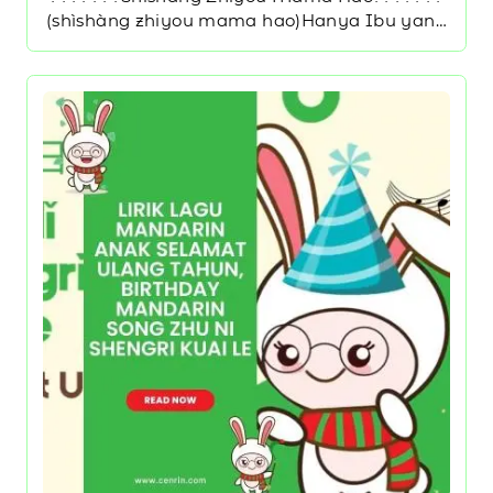
(shìshàng zhiyou mama hao)Hanya Ibu yang
baik di dunia