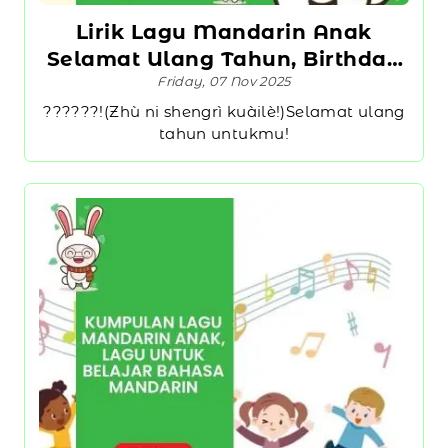
Lirik Lagu Mandarin Anak
Selamat Ulang Tahun, Birthday
Friday, 07 Nov 2025
Mandarin Song Zhu Ni Shengri
Kuai Le
??????!(Zhù ni shengrì kuàilè!)Selamat ulang
tahun untukmu!