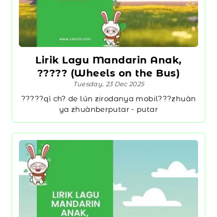
Lirik Lagu Mandarin Anak,
????? (Wheels on the Bus)
Tuesday, 23 Dec 2025
?????qì ch? de lún zirodanya mobil???zhuàn
ya zhuànberputar - putar