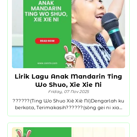
Lirik Lagu Anak Mandarin Ting
Wo Shuo, Xie Xie Ni
Friday, 07 Nov 2025
??????(Ting Wo Shuo Xiè Xiè Ní)Dengarlah ku
berkata, Terimakasih??????(sòng gei ni xiao
xin xin)Kuberikan sedikit bagian dari cintaku