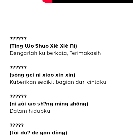
??????
(Ting Wo Shuo Xiè Xiè Ní)
Dengarlah ku berkata, Terimakasih
??????
(sòng gei ni xiao xin xin)
Kuberikan sedikit bagian dari cintaku
??????
(ni zài wo sh?ng mìng zhõng)
Dalam hidupku
?????
(tài du? de gan dòng)