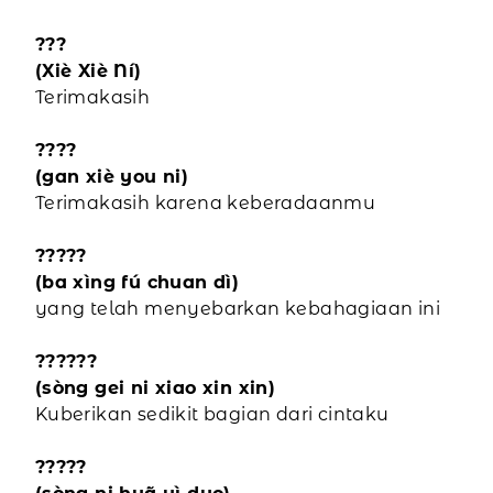
???
(Xiè Xiè Ní)
Terimakasih
????
(gan xiè you ni)
Terimakasih karena keberadaanmu
?????
(ba xìng fú chuan dì)
yang telah menyebarkan kebahagiaan ini
??????
(sòng gei ni xiao xin xin)
Kuberikan sedikit bagian dari cintaku
?????