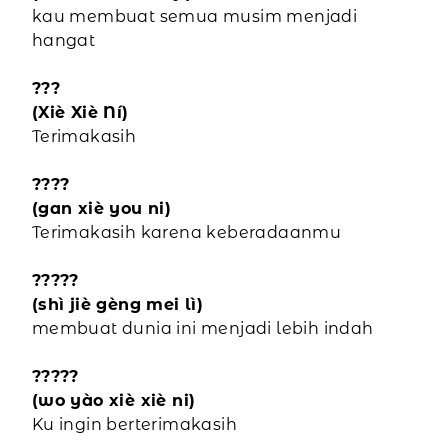
kau membuat semua musim menjadi
hangat
???
(Xiè Xiè Ní)
Terimakasih
????
(gan xiè you ni)
Terimakasih karena keberadaanmu
?????
(shì jiè gèng mei lì)
membuat dunia ini menjadi lebih indah
?????
(wo yào xiè xiè ni)
Ku ingin berterimakasih