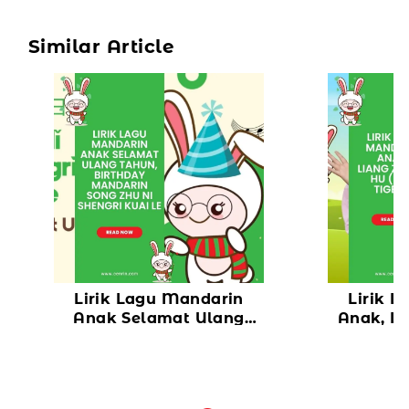
Similar Article
Lirik Lagu Mandarin
Lirik 
Anak Selamat Ulang
Anak, Li
Tahun, Birthday
(Tw
Mandarin Song Zhu Ni
Shengri Kuai Le