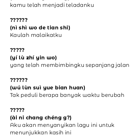
kamu telah menjadi teladanku
??????
(nì shì wo de tian shi)
Kaulah malaikatku
?????
(yí lù zhí yin wo)
yang telah membimbingku sepanjang jalan
??????
(wú lùn suì yue bian huan)
Tak peduli berapa banyak waktu berubah
?????
(ài ni chang chéng g?)
Aku akan menyanyikan lagu ini untuk
menunjukkan kasih ini