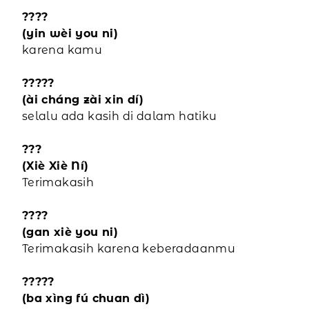
????
(yin wèi you ni)
karena kamu
?????
(ài cháng zài xin dí)
selalu ada kasih di dalam hatiku
???
(Xiè Xiè Ní)
Terimakasih
????
(gan xiè you ni)
Terimakasih karena keberadaanmu
?????
(ba xìng fú chuan dì)