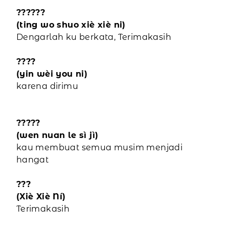
??????
(ting wo shuo xiè xiè ni)
Dengarlah ku berkata, Terimakasih
????
(yin wèi you ni)
karena dirimu
?????
(wen nuan le sì jì)
kau membuat semua musim menjadi
hangat
???
(Xiè Xiè Ní)
Terimakasih