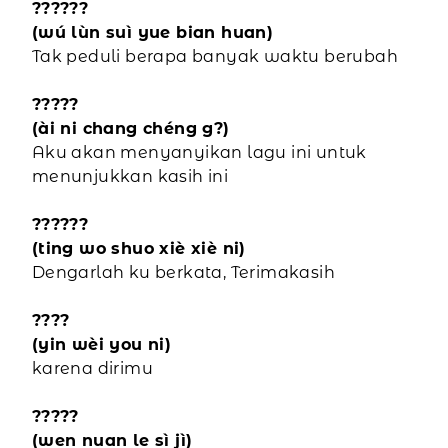
??????
(wú lùn suì yue bian huan)
Tak peduli berapa banyak waktu berubah
?????
(ài ni chang chéng g?)
Aku akan menyanyikan lagu ini untuk
menunjukkan kasih ini
??????
(ting wo shuo xiè xiè ni)
Dengarlah ku berkata, Terimakasih
????
(yin wèi you ni)
karena dirimu
?????
(wen nuan le sì jì)