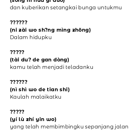
(sòng ni huã yì duo)
dan kuberikan setangkai bunga untukmu
??????
(ni zài wo sh?ng mìng zhõng)
Dalam hidupku
?????
(tài du? de gan dòng)
kamu telah menjadi teladanku
??????
(nì shì wo de tian shi)
Kaulah malaikatku
?????
(yí lù zhí yin wo)
yang telah membimbingku sepanjang jalan