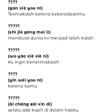
????
(gan xiè you ni)
Terimakasih karena keberadaanmu
?????
(shì jiè gèng mei lì)
membuat dunia ini menjadi lebih indah
?????
(wo yào xiè xiè ni)
Ku ingin berterimakasih
????
(yin wèi you ni)
karena kamu
?????
(ài cháng zài xin dí)
selalu ada kasih di dalam hatiku