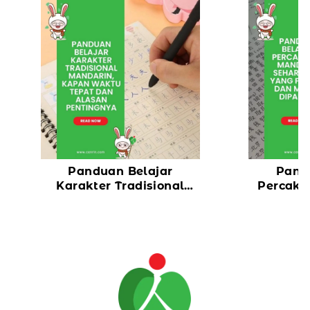
Panduan Belajar
Pand
Karakter Tradisional
Percaka
Mandarin, Kapan Waktu
Sehari-ha
Tepat dan Alasan
dan Mu
Pentingnya