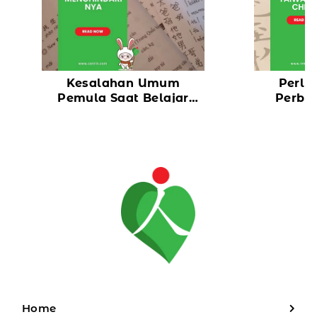
Kesalahan Umum
Perlu 
Pemula Saat Belajar
Perbe
Bahasa Mandarin dan
Mandari
Cara Menghindarinya
Home