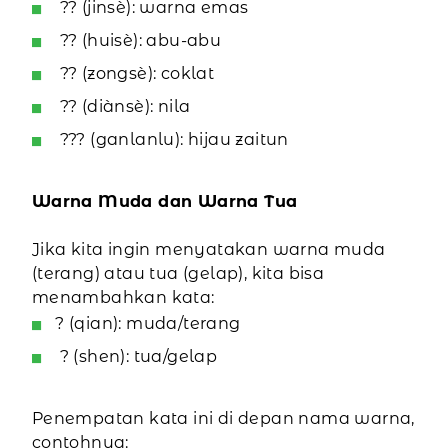
?? (jinsè): warna emas
?? (huisè): abu-abu
?? (zongsè): coklat
?? (diànsè): nila
??? (ganlanlu): hijau zaitun
Warna Muda dan Warna Tua
Jika kita ingin menyatakan warna muda
(terang) atau tua (gelap), kita bisa
menambahkan kata:
? (qian): muda/terang
? (shen): tua/gelap
Penempatan kata ini di depan nama warna,
contohnya: