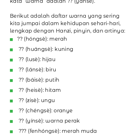
kata “warna” adalah ?? (yánsè).
Berikut adalah daftar warna yang sering
kita jumpai dalam kehidupan sehari-hari,
lengkap dengan Hanzi, pinyin, dan artinya:
?? (hóngsè): merah
?? (huángsè): kuning
?? (lusè): hijau
?? (lánsè): biru
?? (báisè): putih
?? (heisè): hitam
?? (zisè): ungu
?? (chéngsè): oranye
?? (yínsè): warna perak
??? (fenhóngsè): merah muda