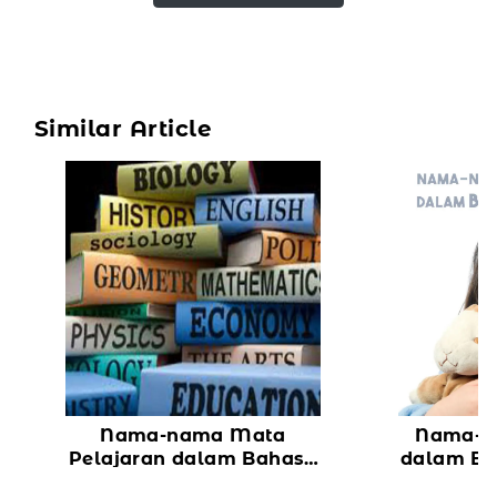
Similar Article
Nama-nama Mata
Nama-N
Pelajaran dalam Bahasa
dalam Ba
Mandarin