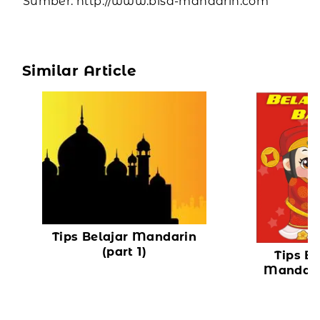
Sumber: http://www.bisa-mandarin.com
Similar Article
Tips Belajar Mandarin
(part 1)
Tips B
Mandari