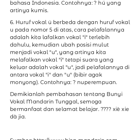
bahasa Indonesia. Contohnya: ? hú yang
artinya kumis.
6. Huruf vokal ü berbeda dengan huruf vokal
u pada nomor 5 di atas, cara pelafalannya
adalah kita lafalkan vokal "i" terlebih
dahulu, kemudian ubah posisi mulut
menjadi vokal "u", yang artinya kita
melafalkan vokal "i" tetapi suara yang
keluar adalah vokal "u", jadi pelafalannya di
antara vokal "i" dan "u" (bibir agak
monyong). Contohnya: ? nuperempuan.
Demikianlah pembahasan tentang Bunyi
Vokal Mandarin Tunggal, semoga
bermanfaat dan selamat belajar. ???? xiè xie
dà jia.