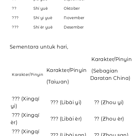
??
Shí yuè
Oktober
???
Shí yi yuè
November
???
Shí èr yuè
Desember
Sementara untuk hari,
Karakter/Pinyin
Karakter/Pinyin
(Sebagian
Karakter/Pinyin
Daratan China)
(Taiwan)
???
(Xingqí
???
(Libài yi)
??
(Zhou
yi)
yi)
??? (Xingqí
??? (Libài èr)
?? (Zhou èr)
èr)
??? (Xingqí
??? (Libài san)
?? (Zhou san)