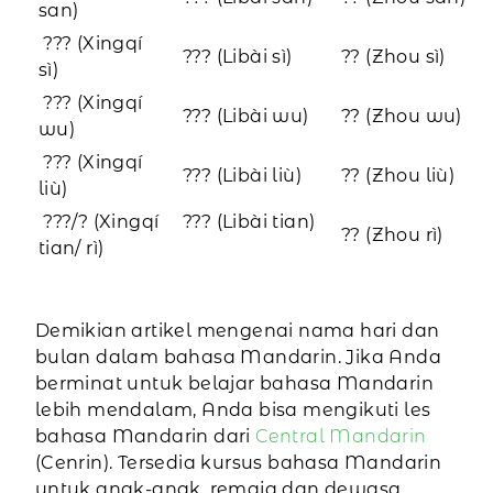
san)
??? (Xingqí
??? (Libài sì)
?? (Zhou sì)
sì)
??? (Xingqí
??? (Libài wu)
?? (Zhou wu)
wu)
??? (Xingqí
??? (Libài liù)
?? (Zhou liù)
liù)
???/? (Xingqí
??? (Libài tian)
?? (Zhou rì)
tian/ rì)
Demikian artikel mengenai nama hari dan
bulan dalam bahasa Mandarin. Jika Anda
berminat untuk belajar bahasa Mandarin
lebih mendalam, Anda bisa mengikuti les
bahasa Mandarin dari
Central Mandarin
(Cenrin). Tersedia kursus bahasa Mandarin
untuk anak-anak, remaja dan dewasa.