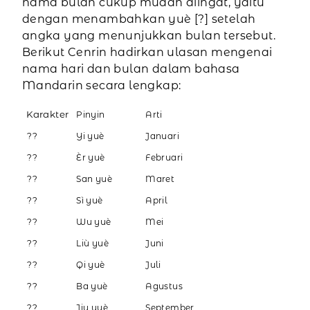
nama bulan cukup mudah diingat, yaitu
dengan menambahkan yuè [?] setelah
angka yang menunjukkan bulan tersebut.
Berikut Cenrin hadirkan ulasan mengenai
nama hari dan bulan dalam bahasa
Mandarin secara lengkap:
Karakter
Pinyin
Arti
??
Yi yuè
Januari
??
Èr yuè
Februari
??
San yuè
Maret
??
Sì yuè
April
??
Wu yuè
Mei
??
Liù yuè
Juni
??
Qi yuè
Juli
??
Ba yuè
Agustus
??
Jiu yuè
September