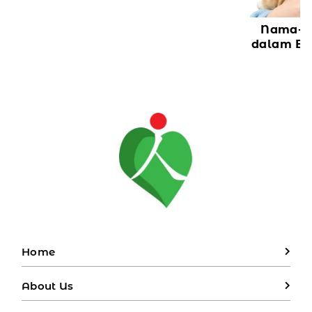
Nama-N
dalam Ba
Home
About Us