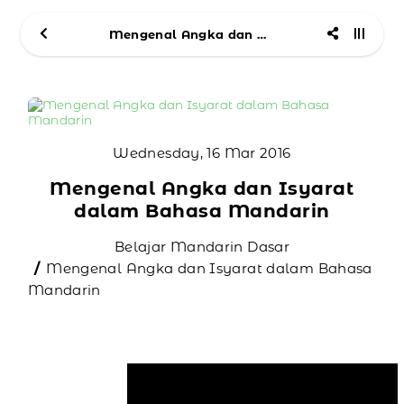
Mengenal Angka dan Isyarat dalam Bahasa Mandarin
Wednesday, 16 Mar 2016
Mengenal Angka dan Isyarat
dalam Bahasa Mandarin
Belajar Mandarin Dasar
Mengenal Angka dan Isyarat dalam Bahasa
Mandarin