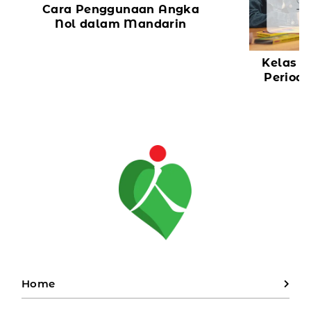
Cara Penggunaan Angka
Nol dalam Mandarin
Kelas 
Periode
M
Home