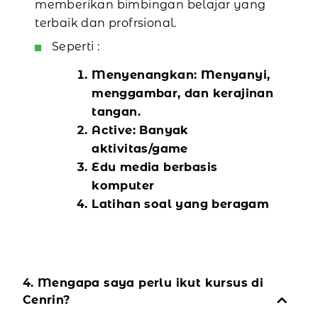
memberikan bimbingan belajar yang
terbaik dan profrsional.
Seperti :
Menyenangkan: Menyanyi,
menggambar, dan kerajinan
tangan.
Active: Banyak
aktivitas/game
Edu media berbasis
komputer
Latihan soal yang beragam
4. Mengapa saya perlu ikut kursus di
Cenrin?