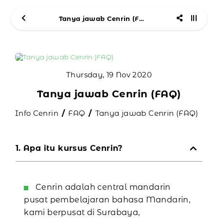
Tanya jawab Cenrin (FAQ)
Thursday, 19 Nov 2020
Tanya jawab Cenrin (FAQ)
Info Cenrin
FAQ
Tanya jawab Cenrin (FAQ)
1. Apa itu kursus Cenrin?
Cenrin adalah central mandarin
pusat pembelajaran bahasa Mandarin,
kami berpusat di Surabaya,