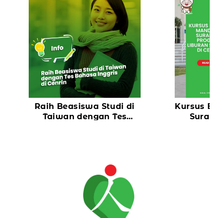
Raih Beasiswa Studi di
Kursus B
Taiwan dengan Tes
Surab
Bahasa Inggris di Cenrin
Libura