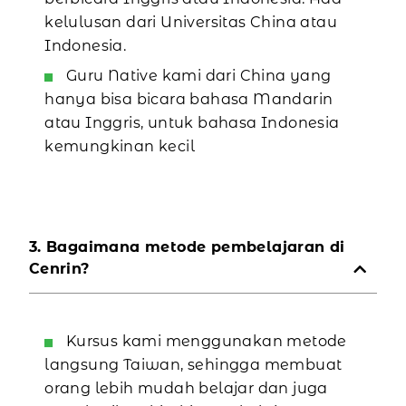
kelulusan dari Universitas China atau
Indonesia.
Guru Native kami dari China yang
hanya bisa bicara bahasa Mandarin
atau Inggris, untuk bahasa Indonesia
kemungkinan kecil
3. Bagaimana metode pembelajaran di
Cenrin?
Kursus kami menggunakan metode
langsung Taiwan, sehingga membuat
orang lebih mudah belajar dan juga