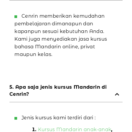
Cenrin memberikan kemudahan
pembelajaran dimanapun dan
kapanpun sesuai kebutuhan Anda.
Kami juga menyediakan jasa kursus
bahasa Mandarin online, privat
maupun kelas.
5. Apa saja jenis kursus Mandarin di
Cenrin?
Jenis kursus kami terdiri dari :
Kursus Mandarin anak-anak
,