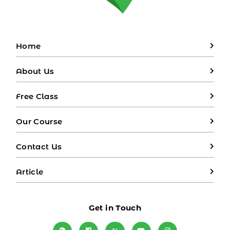
Home
About Us
Free Class
Our Course
Contact Us
Article
Get in Touch