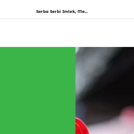
Serba Serbi Imlek, Mengenal Istilah Dalam Perayaan Chinese New Year