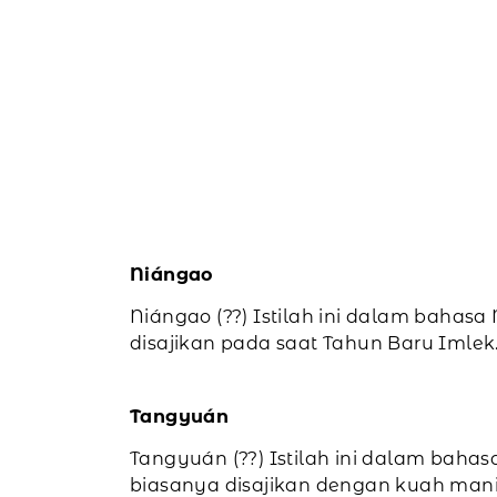
Niángao
Niángao (??) Istilah ini dalam bahasa
disajikan pada saat Tahun Baru Imlek
Tangyuán
Tangyuán (??) Istilah ini dalam bahas
biasanya disajikan dengan kuah mani