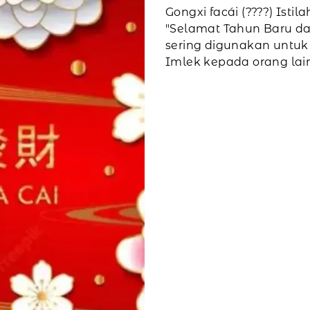
Gongxi facái (????) Isti
"Selamat Tahun Baru da
sering digunakan untu
Imlek kepada orang lain