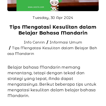
Tuesday, 30 Apr 2024
Tips Mengatasi Kesulitan dalam
Belajar Bahasa Mandarin
Info Cenrin
Informasi Umum
Tips Mengatasi Kesulitan dalam Belajar Bah
asa Mandarin
Belajar bahasa Mandarin memang
menantang, tetapi dengan tekad dan
strategi yang tepat, Anda dapat
mengatasinya. Berikut beberapa tips untuk
mengatasi kesulitan dalam belajar bahasa
Mandarin.