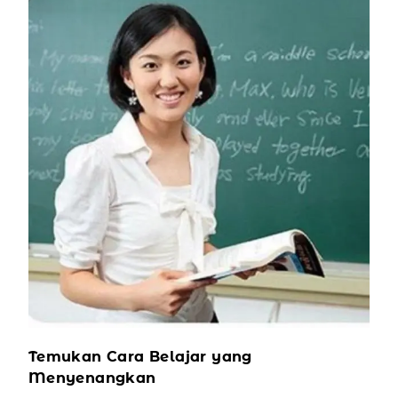
Temukan Cara Belajar yang
Menyenangkan