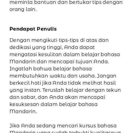
meminta bantuan dan bertukar tips dengan
orang lain.
Pendapat Penulis
Dengan mengikuti tips-tips di atas dan
dedikasi yang tinggi, Anda dapat
mengatasi kesulitan dalam belajar bahasa
Mandarin dan mencapai tujuan Anda.
Ingatlah bahwa belajar bahasa
membutuhkan waktu dan usaha. Jangan
berkecil hati jika Anda tidak melihat hasil
yang instan. Teruslah belajar dengan tekun
dan sabar, dan Anda akan mencapai
kesuksesan dalam belajar bahasa
Mandarin.
Jika Anda sedang mencari kursus bahasa
Mandarin yang sudah terbukti kualitasnya