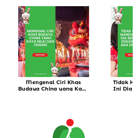
Mengenal Ciri Khas
Tidak H
Budaya China yang Kaya
Ini Dia 
Nilai dan Tradisi
yang 