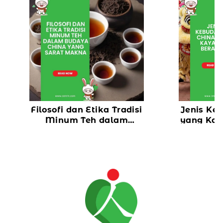
Filosofi dan Etika Tradisi
Jenis Ke
Minum Teh dalam
yang
Budaya China yang
Sarat Makna