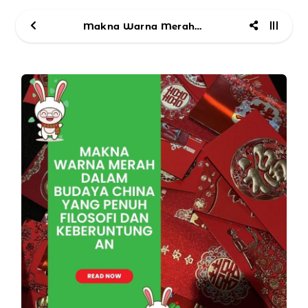
Makna Warna Merah dalam Budaya China yang Penuh Filosofi dan Keberuntungan