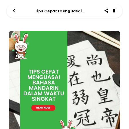
Tips Cepat Menguasai Bahasa Mandarin dalam Waktu Singkat