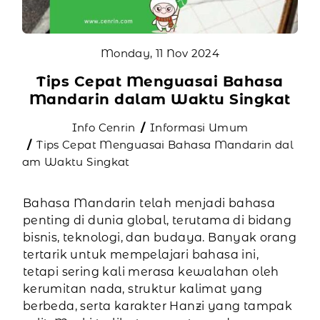
Monday, 11 Nov 2024
Tips Cepat Menguasai Bahasa
Mandarin dalam Waktu Singkat
Info Cenrin
Informasi Umum
Tips Cepat Menguasai Bahasa Mandarin dal
am Waktu Singkat
Bahasa Mandarin telah menjadi bahasa
penting di dunia global, terutama di bidang
bisnis, teknologi, dan budaya. Banyak orang
tertarik untuk mempelajari bahasa ini,
tetapi sering kali merasa kewalahan oleh
kerumitan nada, struktur kalimat yang
berbeda, serta karakter Hanzi yang tampak