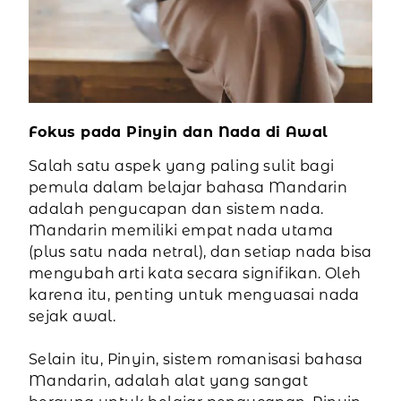
Fokus pada Pinyin dan Nada di Awal
Salah satu aspek yang paling sulit bagi
pemula dalam belajar bahasa Mandarin
adalah pengucapan dan sistem nada.
Mandarin memiliki empat nada utama
(plus satu nada netral), dan setiap nada bisa
mengubah arti kata secara signifikan. Oleh
karena itu, penting untuk menguasai nada
sejak awal.
Selain itu, Pinyin, sistem romanisasi bahasa
Mandarin, adalah alat yang sangat