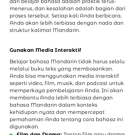
dari belajar bahasa adalah praktik terus-
menerus, dan kesalahan adalah bagian dari
proses tersebut. Setiap kali Anda berbicara,
Anda akan lebih terbiasa dengan nada dan
struktur kalimat Mandarin.
Gunakan Media Interaktif
Belajar bahasa Mandarin tidak harus selalu
melalui buku teks yang membosankan.
Anda bisa menggunakan media interaktif
seperti video, film, musik, dan podcast untuk
memperkaya pembelajaran Anda. Ini akan
membantu Anda lebih terbiasa dengan
bahasa Mandarin dalam konteks
kehidupan nyata dan mempercepat
pemahaman Anda tentang cara bahasa ini
digunakan.
Film dan Drama:
Tonton film atau drama