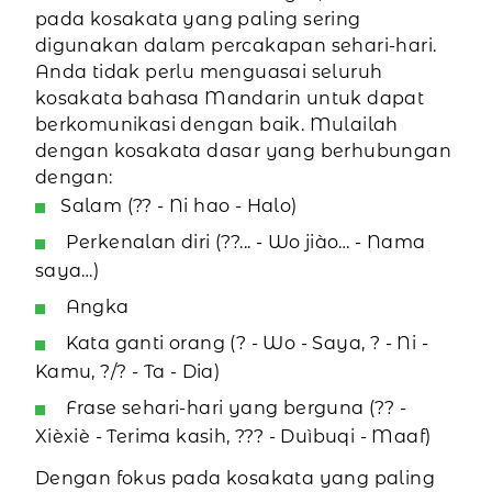
pada kosakata yang paling sering
digunakan dalam percakapan sehari-hari.
Anda tidak perlu menguasai seluruh
kosakata bahasa Mandarin untuk dapat
berkomunikasi dengan baik. Mulailah
dengan kosakata dasar yang berhubungan
dengan:
Salam (?? - Ni hao - Halo)
Perkenalan diri (??... - Wo jiào… - Nama
saya…)
Angka
Kata ganti orang (? - Wo - Saya, ? - Ni -
Kamu, ?/? - Ta - Dia)
Frase sehari-hari yang berguna (?? -
Xièxiè - Terima kasih, ??? - Duìbuqi - Maaf)
Dengan fokus pada kosakata yang paling