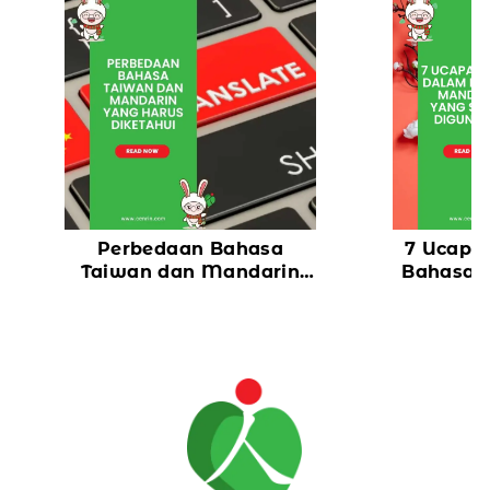
Perbedaan Bahasa
7 Ucapa
Taiwan dan Mandarin
Bahasa 
yang Harus Diketahui
Serin