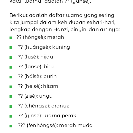
kata “warna” adalah ?? (yánsè).
Berikut adalah daftar warna yang sering
kita jumpai dalam kehidupan sehari-hari,
lengkap dengan Hanzi, pinyin, dan artinya:
?? (hóngsè): merah
?? (huángsè): kuning
?? (lusè): hijau
?? (lánsè): biru
?? (báisè): putih
?? (heisè): hitam
?? (zisè): ungu
?? (chéngsè): oranye
?? (yínsè): warna perak
??? (fenhóngsè): merah muda