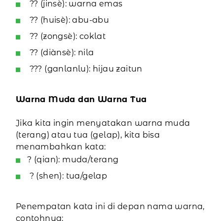
?? (jinsè): warna emas
?? (huisè): abu-abu
?? (zongsè): coklat
?? (diànsè): nila
??? (ganlanlu): hijau zaitun
Warna Muda dan Warna Tua
Jika kita ingin menyatakan warna muda
(terang) atau tua (gelap), kita bisa
menambahkan kata:
? (qian): muda/terang
? (shen): tua/gelap
Penempatan kata ini di depan nama warna,
contohnya: