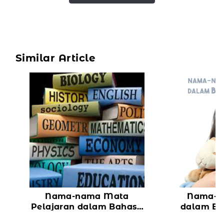
Similar Article
Nama-nama Mata
Nama-N
Pelajaran dalam Bahasa
dalam Ba
Mandarin