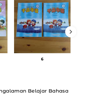
6
Cenri
engalaman Belajar Bahasa