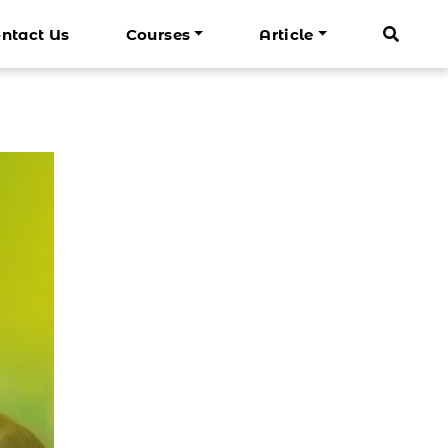
ntact Us
Courses
Article
Mandarin Dewasa
Info Cenrin
Lagu Mandarin Anak
darin Bisnis Basic
n Basic
Belajar Mandarin Dasar
 Liburan
Belajar Mandarin Bisnis