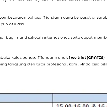
rin
Informasi Umum
Promo Kursus Bahasa Mandarin Anak F
 pembelajaran bahasa Mandarin yang berpusat di Sura
upun dewasa.
r bagi murid sekolah internasional, serta dapat memb
embuka kelas bahasa Mandarin anak
free trial (GRATIS)
.
g langsung oleh tutor profesional kami. Anda bisa pilih ke