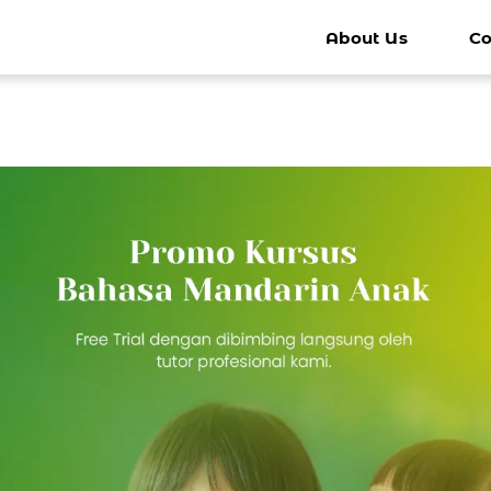
About Us
Co
k - Anak
Kursus Mandarin Remaja
Kursus 
Bimbel Mandarin Remaja
Kursus Man
Percakapan Mandarin Sehari-hari
Percakapa
Persiapan Ke China
Persiapan