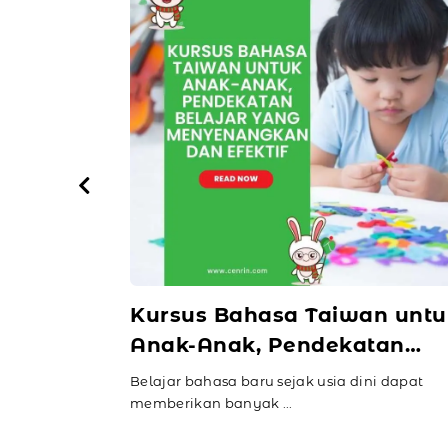
arin
Kursus Bahasa Taiwan untu
iburan
Anak-Anak, Pendekatan
Belajar yang Menyenangk
pat kursus
Belajar bahasa baru sejak usia dini dapat
dan Efektif
memberikan banyak ...