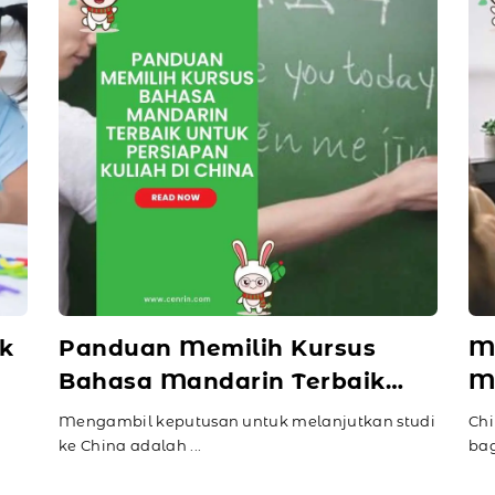
k
Panduan Memilih Kursus
M
Bahasa Mandarin Terbaik
M
an
untuk Persiapan Kuliah di
Ku
Mengambil keputusan untuk melanjutkan studi
Chi
China
ke China adalah ...
bag