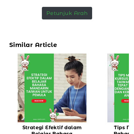
Petunjuk Arah
Similar Article
Strategi Efektif dalam
Tips M
Belajar Bahasa
Bahasa