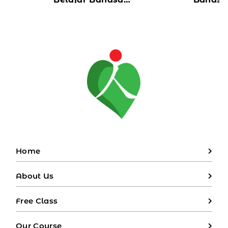
Mandarin Taiwan untuk
Tepat 
Pemula
Tujuan 
Home
About Us
Free Class
Our Course