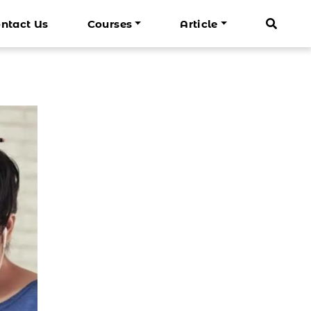
ntact Us
Courses
Article
Mandarin Dewasa
Info Cenrin
Lagu Mandarin Anak
darin Bisnis Basic
n Basic
Belajar Mandarin Dasar
 Liburan
Belajar Mandarin Bisnis