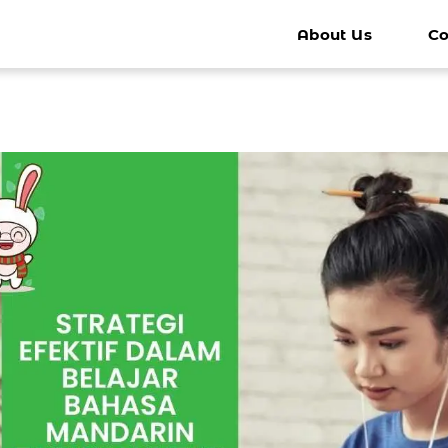
About Us
Co
k - Anak
Kursus Mandarin Remaja
Kursus 
Bimbel Mandarin Remaja
Kursus Man
Percakapan Mandarin Sehari-hari
Percakapa
Persiapan Ke China
Persiapan