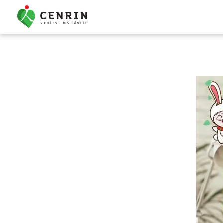
Kursus Mandarin Ana
Bimbel Mandarin Anak
Percakapan Dasar
Semua Kursus