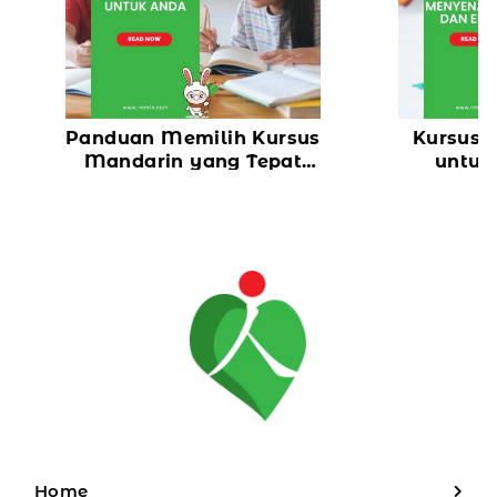
Panduan Memilih Kursus
Kursus 
Mandarin yang Tepat
untuk
untuk Anda
Pendekat
Menye
Home