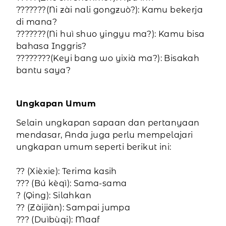
???????(Ni zài nali gongzuò?): Kamu bekerja
di mana?
???????(Ni huì shuo yingyu ma?): Kamu bisa
bahasa Inggris?
????????(Keyi bang wo yixià ma?): Bisakah
bantu saya?
Ungkapan Umum
Selain ungkapan sapaan dan pertanyaan
mendasar, Anda juga perlu mempelajari
ungkapan umum seperti berikut ini:
?? (Xièxie): Terima kasih
??? (Bú kèqì): Sama-sama
? (Qing): Silahkan
?? (Zàijiàn): Sampai jumpa
??? (Duìbùqi): Maaf