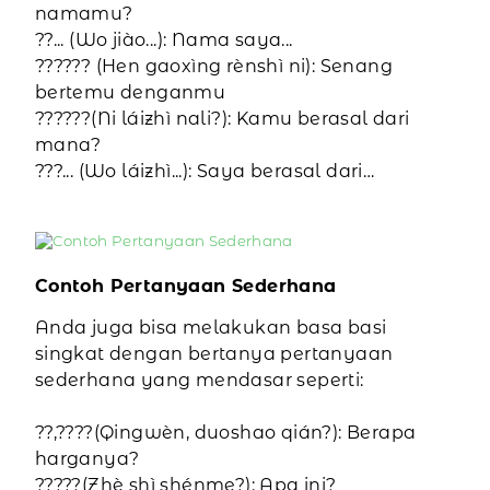
namamu?
??... (Wo jiào...): Nama saya...
?????? (Hen gaoxìng rènshì ni): Senang
bertemu denganmu
??????(Ni láizhì nali?): Kamu berasal dari
mana?
???... (Wo láizhì...): Saya berasal dari…
Contoh Pertanyaan Sederhana
Anda juga bisa melakukan basa basi
singkat dengan bertanya pertanyaan
sederhana yang mendasar seperti:
??,????(Qingwèn, duoshao qián?): Berapa
harganya?
?????(Zhè shì shénme?): Apa ini?