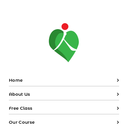
untuk Percakapan Dasar
untuk Pe
Penting bagi Pekerjaan
bag
Home
About Us
Free Class
Our Course