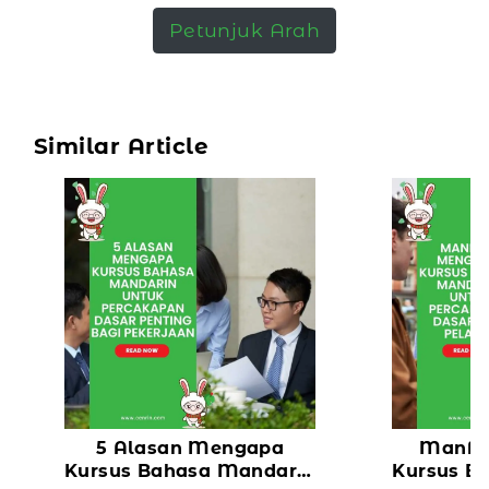
Petunjuk Arah
Similar Article
5 Alasan Mengapa
Manfaa
Kursus Bahasa Mandarin
Kursus B