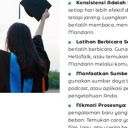
Konsistensi Adalah 
setiap hari lebih efekti
tetapi jarang. Luangkan
berlatih membaca, men
Mandarin.
Latihan Berbicara S
berlatih berbicara. Guna
HelloTalk, atau temuka
Mandarin melalui komun
Manfaatkan Sumber 
gunakan sumber daya t
podcast, atau aplikasi
pengetahuan Anda.
Nikmati Prosesnya:
pengalaman baru yang
beban. Temukan cara yan
film, lagu, atau cerita