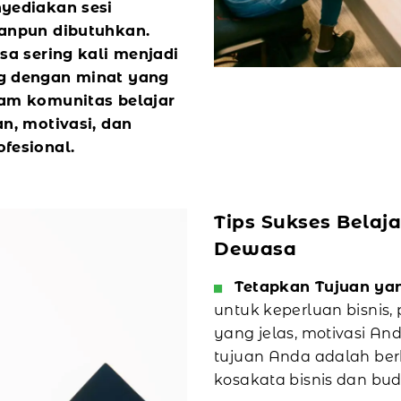
yediakan sesi
anpun dibutuhkan.
sa sering kali menjadi
g dengan minat yang
am komunitas belajar
n, motivasi, dan
fesional.
Tips Sukses Belaj
Dewasa
Tetapkan Tujuan yan
untuk keperluan bisnis,
yang jelas, motivasi An
tujuan Anda adalah berb
kosakata bisnis dan bu