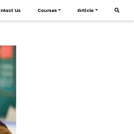
ntact Us
Courses
Article
Mandarin Dewasa
Info Cenrin
Lagu Mandarin Anak
darin Bisnis Basic
n Basic
Belajar Mandarin Dasar
 Liburan
Belajar Mandarin Bisnis