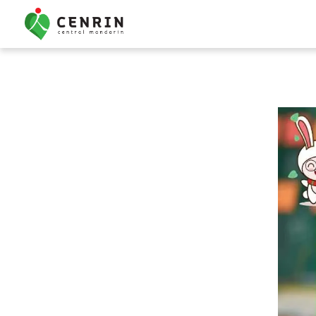
Kursus Mandarin Ana
Bimbel Mandarin Anak
Percakapan Dasar
Semua Kursus