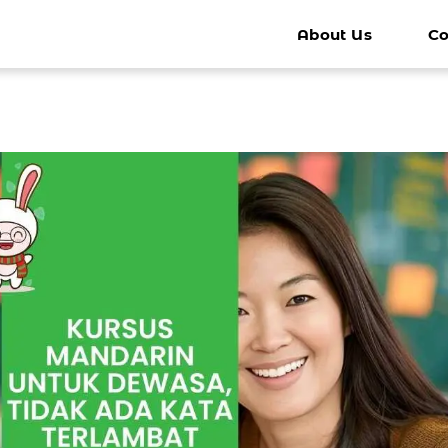
About Us
Co
k - Anak
Kursus Mandarin Remaja
Kursus 
Bimbel Mandarin Remaja
Kursus Man
Percakapan Mandarin Sehari-hari
Percakapa
Persiapan Ke China
Persiapan