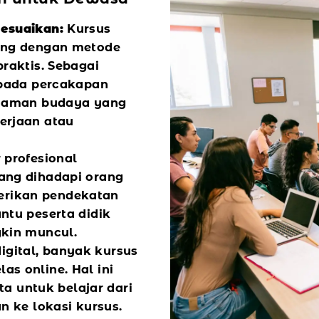
sesuaikan:
Kursus
ang dengan metode
raktis. Sebagai
 pada percakapan
ahaman budaya yang
erjaan atau
 profesional
ang dihadapi orang
rikan pendekatan
ntu peserta didik
kin muncul.
digital, banyak kursus
s online. Hal ini
ta untuk belajar dari
n ke lokasi kursus.