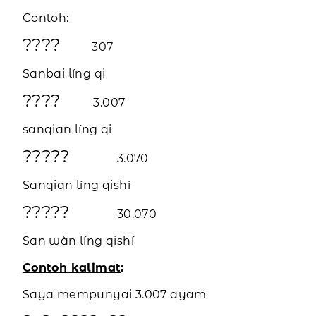
Contoh:
????
307
Sanbai líng qi
????
3.007
sanqian líng qi
?????
3.070
Sanqian líng qishí
?????
30.070
San wàn líng qishí
Contoh kalimat
:
Saya mempunyai 3.007 ayam