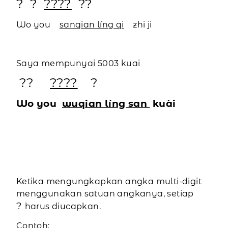
?
?
????
??
Wo you
sanqian líng qi
zhi ji
Saya mempunyai 5003 kuai
??
????
?
Wo you
wuqian líng san
kuài
Ketika mengungkapkan angka multi-digit
menggunakan satuan angkanya, setiap
?
harus diucapkan.
Contoh: