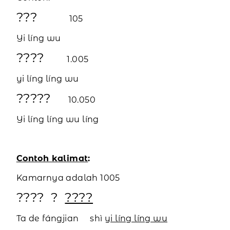
???
105
Yi líng wu
????
1.005
yi líng líng wu
?????
10.050
Yi líng líng wu líng
Contoh kalimat
:
Kamarnya adalah 1005
????
?
????
Ta de fángjian shì
yi líng líng wu