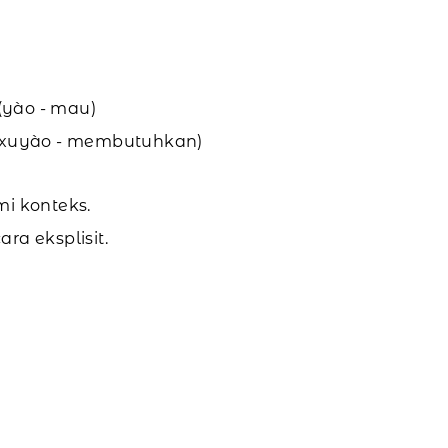
(yào - mau)
 (xuyào - membutuhkan)
i konteks.
ara eksplisit.