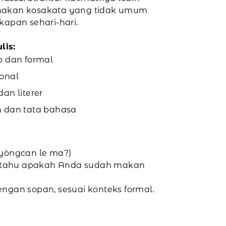
akan kosakata yang tidak umum
apan sehari-hari.
lis:
p dan formal
onal
an literer
n dan tata bahasa
yòngcan le ma?)
a tahu apakah Anda sudah makan
dengan sopan, sesuai konteks formal.