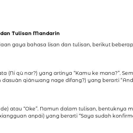
 dan Tulisan Mandarin
an gaya bahasa lisan dan tulisan, berikut beber
ta (Ni qù nar?) yang artinya “Kamu ke mana?”. Sem
ín dasuàn qiánwang nage dìfang?) yang berarti “An
de) atau “Oke”. Namun dalam tulisan, bentuknya m
ng xiangguan anpái) yang berarti “Saya sudah konf