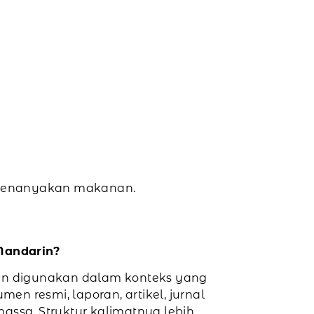
r menanyakan makanan.
Mandarin?
in digunakan dalam konteks yang
men resmi, laporan, artikel, jurnal
assa. Struktur kalimatnya lebih