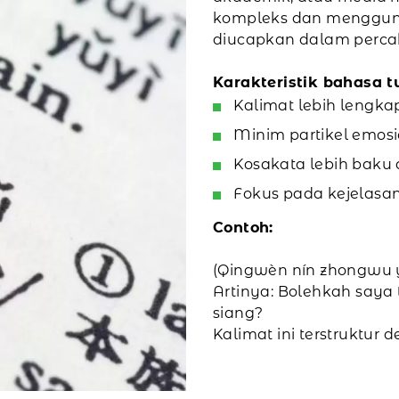
kompleks dan menggun
diucapkan dalam percak
Karakteristik bahasa tu
Kalimat lebih lengka
Minim partikel emosi
Kosakata lebih baku d
Fokus pada kejelasa
Contoh:
(Qingwèn nín zhongwu 
Artinya: Bolehkah say
siang?
Kalimat ini terstruktur 