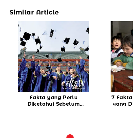
Similar Article
Fakta yang Perlu
7 Fakta S
Diketahui Sebelum
yang Dik
Kuliah ke Cina
Terba