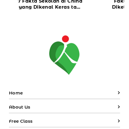
7 Fakta Sekolah di China
Fakta
yang Dikenal Keras tapi
Diket
Terbaik di Dunia
Kuli
Home
About Us
Free Class